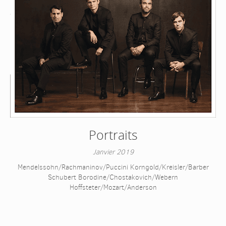
Portraits
Janvier 2019
Mendelssohn/Rachmaninov/Puccini Korngold/Kreisler/Barber
Schubert Borodine/Chostakovich/Webern
Hoffsteter/Mozart/Anderson