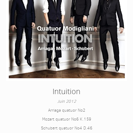
Intuition
Juin 2012
Arriaga quatuor No2
Mozart quatuor No6 K.159
Schubert quatuor No4 D.46