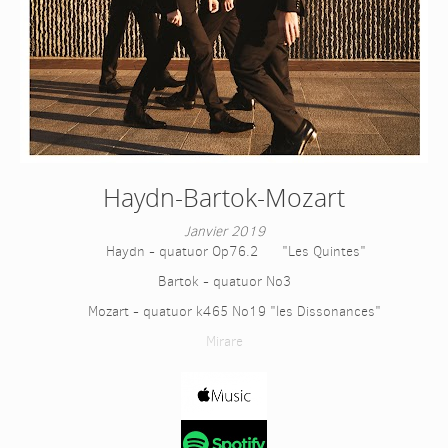
Haydn-Bartok-Mozart
Janvier 2019
Haydn - quatuor Op76.2 "Les Quintes"
Bartok - quatuor No3
Mozart - quatuor k465 No19 "les Dissonances"
Mirare