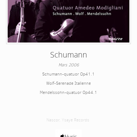
Schumann
Mars 2006
Schumann-quatuor Op41.1
Wolf-Serenade Italienne
Mendelssohn-quatuor Op44.1
Nascor, Ysaye Records