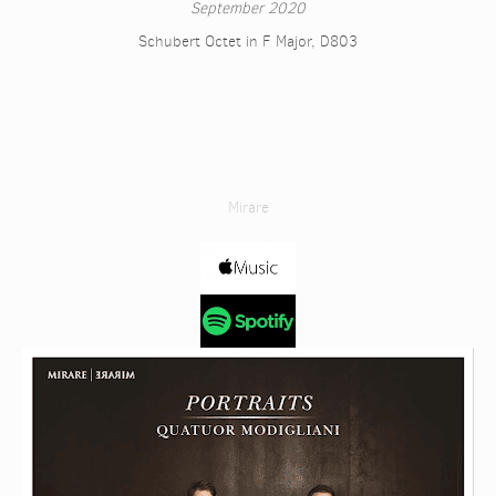
September 2020
Schubert Octet in F Major, D803
Mirare