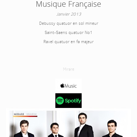
Musique Française
Janvier 2013
Debussy quatuor en sol mineur
Saint-Saens quatuor No1
Ravel quatuor en fa majeur
Mirare